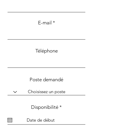
E-mail
Téléphone
Poste demandé
r
Disponibilité
*
e
q
u
i