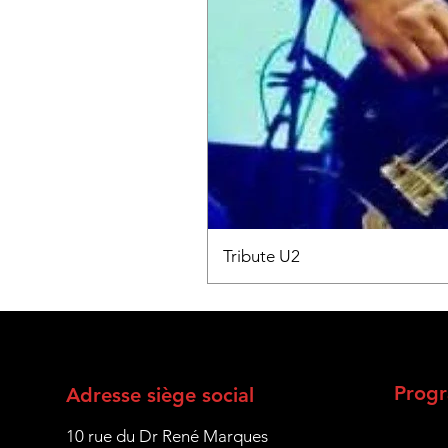
Tribute U2
Prog
Adresse siège social
10 rue du Dr René Marques