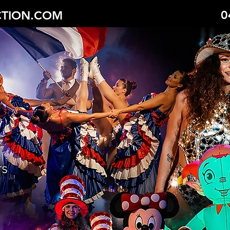
0
TION.COM