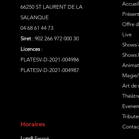
Accueil
66250 ST LAURENT DE LA
Présen
SALANQUE
Offre d
04 68 61 44 73
Live
Siret
: 902 266 972 000 30
Shows 
Licences
:
Shows 
PLATESV-D-2021-004986
Animat
PLATESV-D-2021-004987
Magie/
Art de 
Théâtr
Evenem
Tribute
Horaires
Contac
Lundi
Fermé