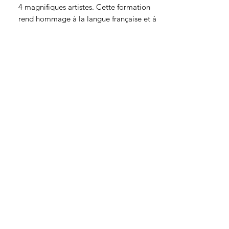
4 magnifiques artistes. Cette formation
rend hommage à la langue française et à
ses chansons, qu'elles soient légères,
graves, poétiques ou engagées. Brel,
Brassens, Juliette, Gainsbourg, Nougaro
et d'autres... En Bref, c'est la redécouverte
follement tendre des rengaines d'hier et
d'aujourd'hui !