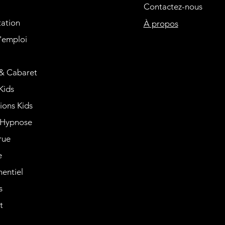
Contactez-nous
tation
À propos
'emploi
& Cabaret
Kids
ions Kids
Hypnose
rue
e
entiel
s
t