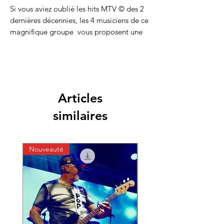
Si vous aviez oublié les hits MTV © des 2
dernières décennies, les 4 musiciens de ce
magnifique groupe vous proposent une
revisite à base de groove et de dance
dans la bonne humeur, la fraicheur et une
superbe musicalité.
Laissez vous porter par ces quelques notes
de musiques qui vous vont faire passer
Articles
une soirée de nostalgie avec un vent de
modernité, LE secret du groupe !
similaires
Nouveauté
Nouveauté