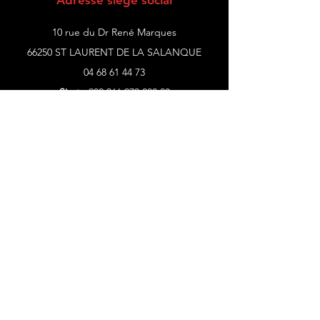
Adresse siège social
10 rue du Dr René Marques
66250 ST LAURENT DE LA SALANQUE
04 68 61 44 73
Siret
:
902 266 972 000 30
Licences
:
PLATESV-D-2021-004986
PLATESV-D-2021-004987
Horaires
Lundi
Fermé
Mardi
08H30 - 16H30
Mercredi
08H30 - 12H00
Jeudi
08H30 - 16H30
Vendredi
8H30 - 16H30