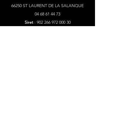
66250 ST LAURENT DE LA SALANQUE
04 68 61 44 73
Siret
:
902 266 972 000 30
Licences
:
PLATESV-D-2021-004986
PLATESV-D-2021-004987
Horaires
Lundi
Fermé
Mardi
08H30 - 16H30
Mercredi
08H30 - 12H00
Jeudi
08H30 - 16H30
Vendredi
8H30 - 16H30