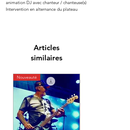
animation DJ avec chanteur / chanteuse(s)
Intervention en alternance du plateau
chant sur bande son pro avec la playlist
du DJ adaptée à votre évènement !
Articles
similaires
Nouveauté
Nouveauté