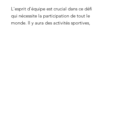
L'esprit d'équipe est crucial dans ce défi
qui nécessite la participation de tout le
monde. Il y aura des activités sportives,
des jeux de logique, des défis de vitesse
et bien plus encore. La participation
active de chaque membre de votre tribu
est essentielle pour atteindre la première
place sur le podium.
Durée : 2h à 3h
Participants illimités
Collaboration et entraide
Intérieur / Extérieur
Disponible partout en Europe