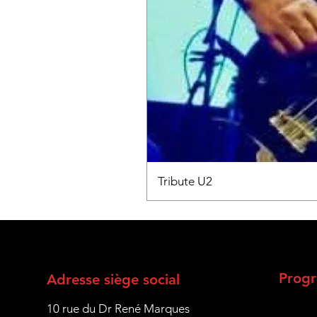
Tribute U2
Prog
Adresse siège social
10 rue du Dr René Marques