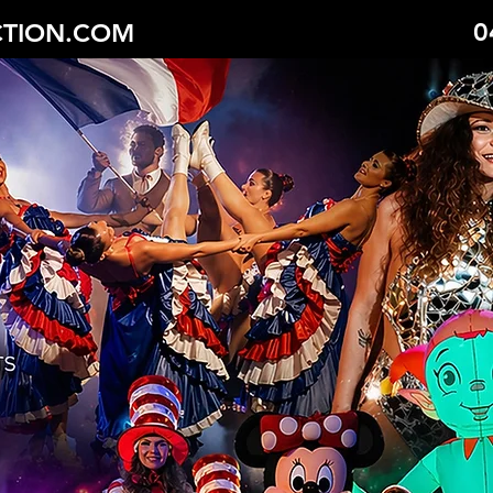
0
TION.COM