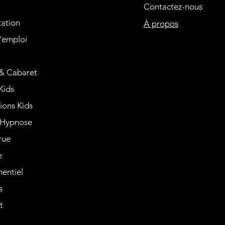
Contactez-nous
tation
À propos
'emploi
& Cabaret
Kids
ions Kids
Hypnose
rue
e
entiel
s
t