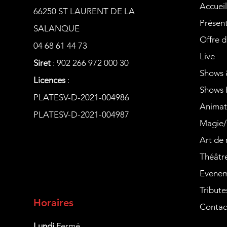
Accueil
66250 ST LAURENT DE LA
Présen
SALANQUE
Offre d
04 68 61 44 73
Live
Siret
: 902 266 972 000 30
Shows 
Licences
:
Shows 
PLATESV-D-2021-004986
Animat
PLATESV-D-2021-004987
Magie/
Art de 
Théâtr
Evenem
Tribute
Horaires
Contac
Lundi
Fermé