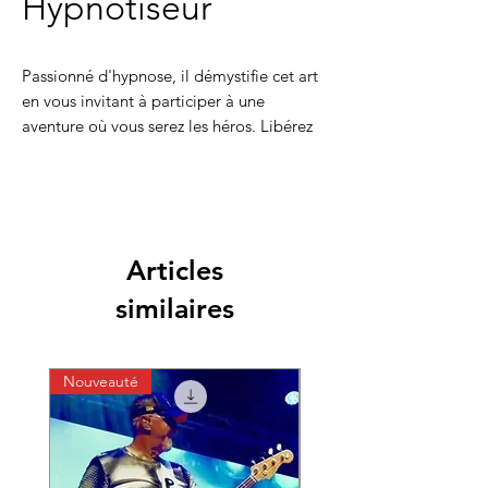
Hypnotiseur
Passionné d'hypnose, il démystifie cet art
en vous invitant à participer à une
aventure où vous serez les héros. Libérez
votre imagination et plongez au coeur de
votre subconscient pour vivre des
moments incroyables.
Articles
similaires
Nouveauté
Nouveauté