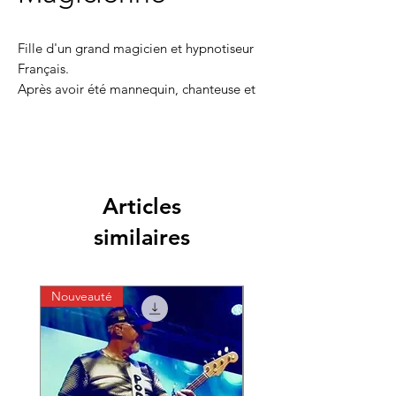
Fille d'un grand magicien et hypnotiseur
Français.
Après avoir été mannequin, chanteuse et
comédienne, elle décide de faire ses
preuves dans le monde de la magie ; elle
est aperçue dans les plus grands galas
internationaux et à la télévision française,
notamment dans l’émission "Incroyable
Articles
Talent".
similaires
Nouveauté
Nouveauté